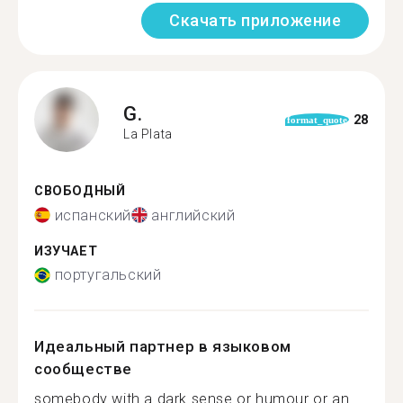
Скачать приложение
G.
28
format_quote
La Plata
СВОБОДНЫЙ
испанский
английский
ИЗУЧАЕТ
португальский
Идеальный партнер в языковом
сообществе
somebody with a dark sense or humour or an