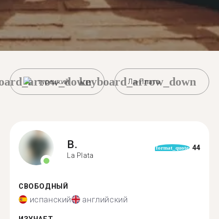
oard_arrow_down
keyboard_arrow_down
турецкий
Ла-Плата
B.
44
format_quote
La Plata
СВОБОДНЫЙ
испанский
английский