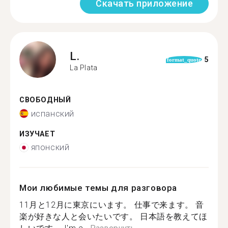
Скачать приложение
L.
5
format_quote
La Plata
СВОБОДНЫЙ
испанский
ИЗУЧАЕТ
японский
Мои любимые темы для разговора
11月と12月に東京にいます。 仕事で来ます。 音
楽が好きな人と会いたいです。 日本語を教えてほ