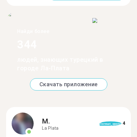
Найди более
344
людей, знающих турецкий в
городе Ла-Плата
Скачать приложение
M.
4
format_quote
La Plata