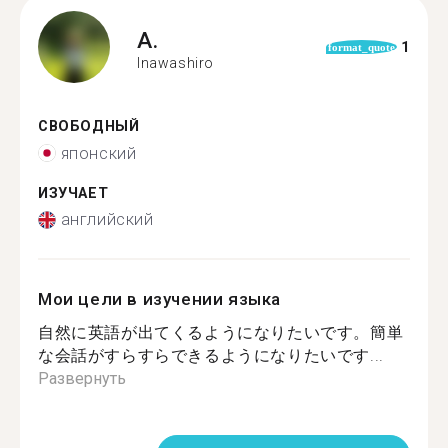
A.
1
format_quote
Inawashiro
СВОБОДНЫЙ
японский
ИЗУЧАЕТ
английский
Мои цели в изучении языка
自然に英語が出てくるようになりたいです。簡単
な会話がすらすらできるようになりたいです...
Развернуть