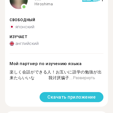
1
format_quote
Hiroshima
СВОБОДНЫЙ
японский
ИЗУЧАЕТ
английский
Мой партнер по изучению языка
楽しく会話ができる人！お互いに語学の勉強が出
来たらいいな 我讨厌骗子...
Развернуть
Скачать приложение