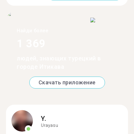
Найди более
1 369
людей, знающих турецкий в
городе Итикава
Скачать приложение
Y.
Urayasu