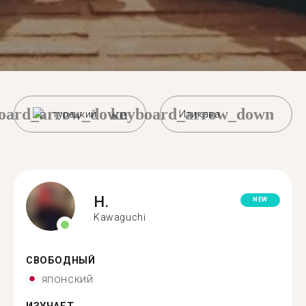
oard_arrow_down
keyboard_arrow_down
турецкий
Итикава
H.
NEW
Kawaguchi
СВОБОДНЫЙ
японский