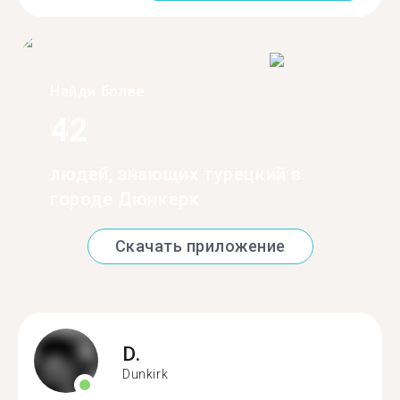
Найди более
42
людей, знающих турецкий в
городе Дюнкерк
Скачать приложение
D.
Dunkirk