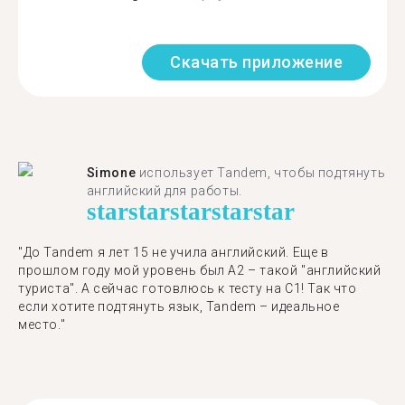
Скачать приложение
Simone
использует Tandem, чтобы подтянуть
английский для работы.
star
star
star
star
star
"До Tandem я лет 15 не учила английский. Еще в
прошлом году мой уровень был A2 – такой "английский
туриста". А сейчас готовлюсь к тесту на C1! Так что
если хотите подтянуть язык, Tandem – идеальное
место."