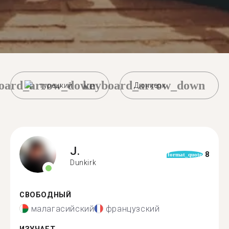
oard_arrow_down
keyboard_arrow_down
турецкий
Дюнкерк
J.
8
format_quote
Dunkirk
СВОБОДНЫЙ
малагасийский
французский