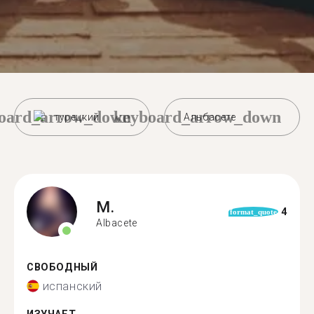
oard_arrow_down
keyboard_arrow_down
турецкий
Альбасете
M.
4
format_quote
Albacete
СВОБОДНЫЙ
испанский