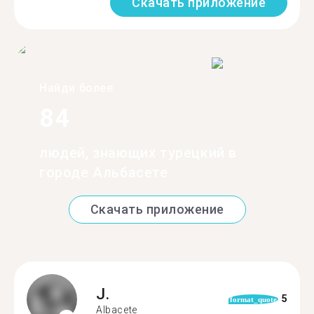
Скачать приложение
Найди более
84
людей, знающих турецкий в
городе Альбасете
Скачать приложение
J.
5
format_quote
Albacete