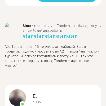
Simone
использует Tandem, чтобы подтянуть
английский для работы.
star
star
star
star
star
"До Tandem я лет 15 не учила английский. Еще в
прошлом году мой уровень был A2 – такой "английский
туриста". А сейчас готовлюсь к тесту на C1! Так что
если хотите подтянуть язык, Tandem – идеальное
место."
E.
Riyadh