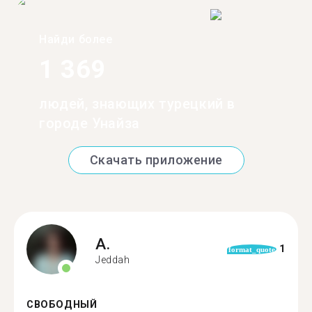
Найди более
1 369
людей, знающих турецкий в
городе Унайза
Скачать приложение
A.
1
format_quote
Jeddah
СВОБОДНЫЙ