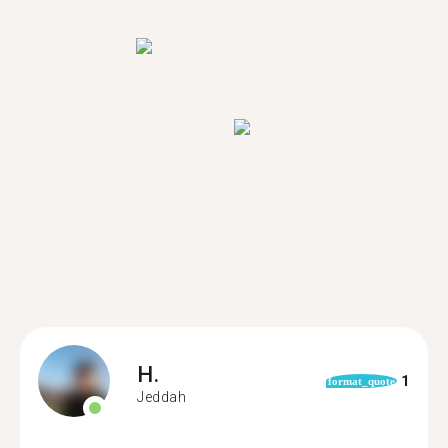
H.
1
format_quote
Jeddah