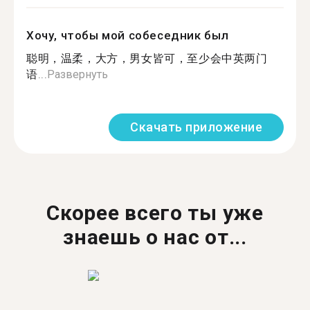
Хочу, чтобы мой собеседник был
聪明，温柔，大方，男女皆可，至少会中英两门
语...
Развернуть
Скачать приложение
Скорее всего ты уже
знаешь о нас от...