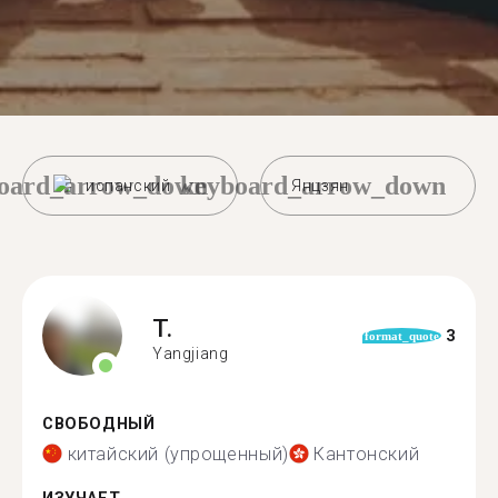
oard_arrow_down
keyboard_arrow_down
испанский
Янцзян
T.
3
format_quote
Yangjiang
СВОБОДНЫЙ
китайский (упрощенный)
Кантонский