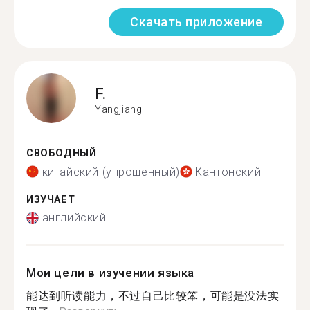
Скачать приложение
F.
Yangjiang
СВОБОДНЫЙ
китайский (упрощенный)
Кантонский
ИЗУЧАЕТ
английский
Мои цели в изучении языка
能达到听读能力，不过自己比较笨，可能是没法实