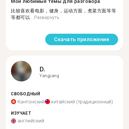
Мои любимые темы для разговора
比较喜欢看电影，健身，运动方面，煮菜方面等等
等都可以...
Развернуть
Скачать приложение
D.
Yangjiang
СВОБОДНЫЙ
Кантонский
китайский (традиционный)
ИЗУЧАЕТ
английский