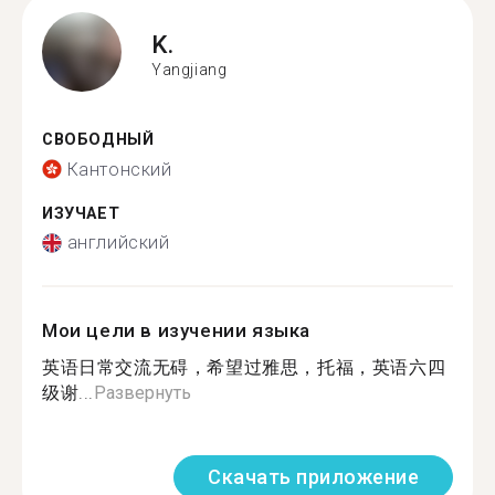
K.
Yangjiang
СВОБОДНЫЙ
Кантонский
ИЗУЧАЕТ
английский
Мои цели в изучении языка
英语日常交流无碍，希望过雅思，托福，英语六四
级谢...
Развернуть
Скачать приложение