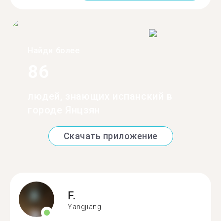
Найди более
86
людей, знающих испанский в
городе Янцзян
Скачать приложение
F.
Yangjiang