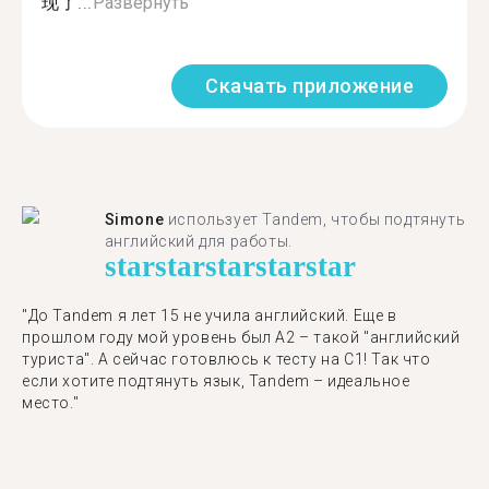
现了...
Развернуть
Скачать приложение
Simone
использует Tandem, чтобы подтянуть
английский для работы.
star
star
star
star
star
"До Tandem я лет 15 не учила английский. Еще в
прошлом году мой уровень был A2 – такой "английский
туриста". А сейчас готовлюсь к тесту на C1! Так что
если хотите подтянуть язык, Tandem – идеальное
место."