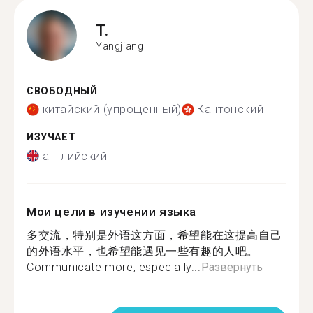
T.
Yangjiang
СВОБОДНЫЙ
китайский (упрощенный)
Кантонский
ИЗУЧАЕТ
английский
Мои цели в изучении языка
多交流，特别是外语这方面，希望能在这提高自己
的外语水平，也希望能遇见一些有趣的人吧。
Communicate more, especially...
Развернуть