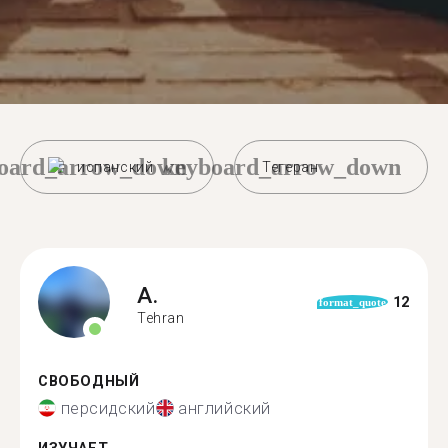
oard_arrow_down
keyboard_arrow_down
испанский
Тегеран
A.
12
format_quote
Tehran
СВОБОДНЫЙ
персидский
английский