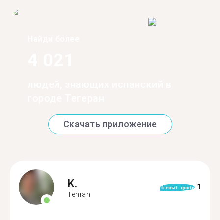
Найди более
4 021
людей, знающих испанский в
городе Тегеран
Скачать приложение
K.
1
format_quote
Tehran