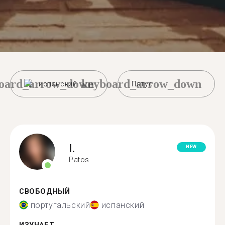
oard_arrow_down
keyboard_arrow_down
испанский
Патус
I.
NEW
Patos
СВОБОДНЫЙ
португальский
испанский