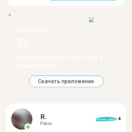
Найди более
70
людей, знающих испанский в
городе Патус
Скачать приложение
R.
4
format_quote
Patos