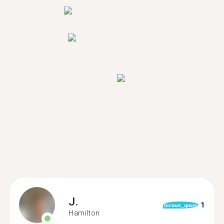
J.
1
format_quote
Hamilton