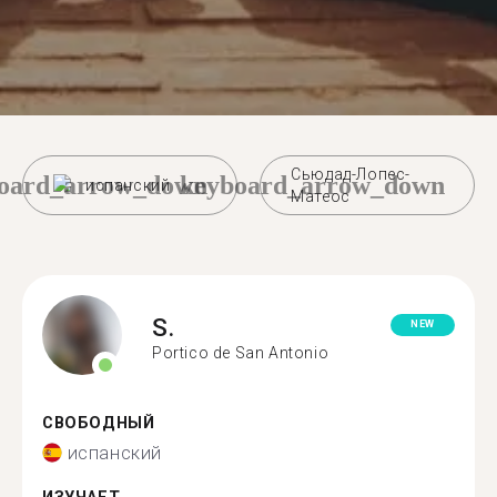
Сьюдад-Лопес-
oard_arrow_down
keyboard_arrow_down
испанский
Матеос
S.
NEW
Portico de San Antonio
СВОБОДНЫЙ
испанский