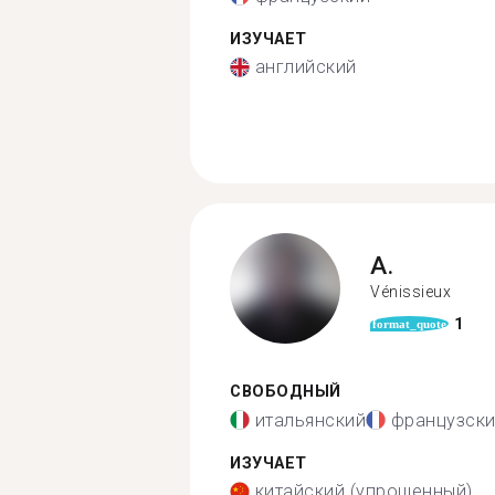
ИЗУЧАЕТ
английский
A.
Vénissieux
1
format_quote
СВОБОДНЫЙ
итальянский
французск
ИЗУЧАЕТ
китайский (упрощенный)