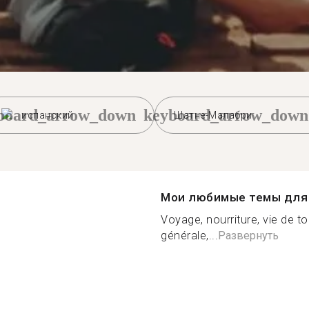
board_arrow_down
keyboard_arrow_down
испанский
Шатне-Малабри
Мои любимые темы для 
Voyage, nourriture, vie de to
générale,...
Развернуть