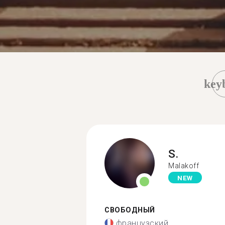
key
S.
Malakoff
NEW
СВОБОДНЫЙ
французский