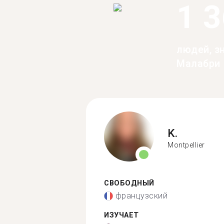
1 
людей, з
Малабри
K.
Montpellier
СВОБОДНЫЙ
французский
ИЗУЧАЕТ