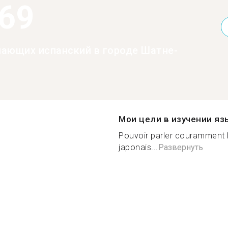
369
нающих испанский в городе Шатне-
Мои цели в изучении яз
Pouvoir parler couramment l'
japonais...
Развернуть