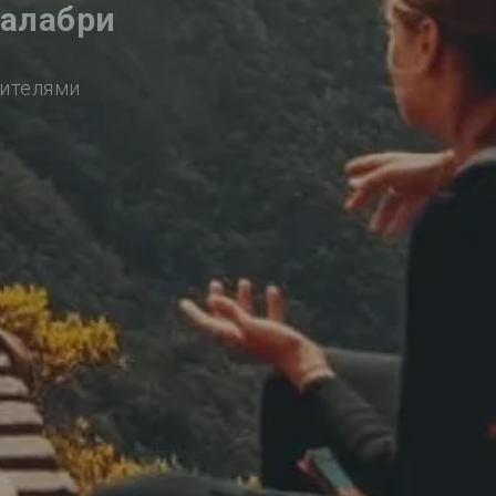
Малабри
сителями