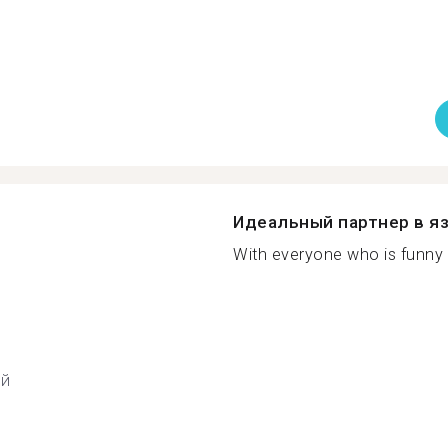
Идеальный партнер в я
With everyone who is funny or
ий