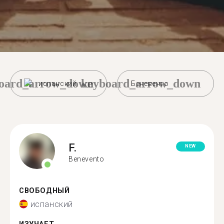
oard_arrow_down
keyboard_arrow_down
испанский
Беневенто
F.
NEW
Benevento
СВОБОДНЫЙ
испанский