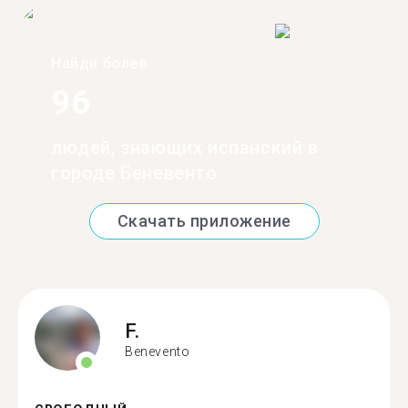
Найди более
96
людей, знающих испанский в
городе Беневенто
Скачать приложение
F.
Benevento