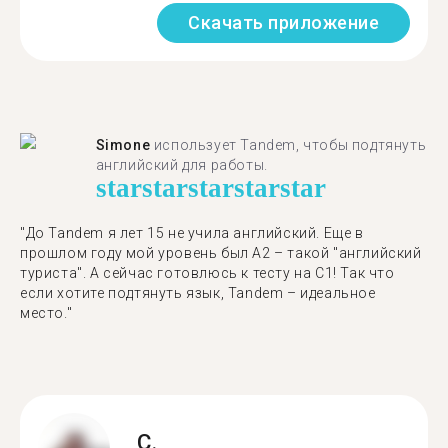
Скачать приложение
Simone
использует Tandem, чтобы подтянуть
английский для работы.
star
star
star
star
star
"До Tandem я лет 15 не учила английский. Еще в
прошлом году мой уровень был A2 – такой "английский
туриста". А сейчас готовлюсь к тесту на C1! Так что
если хотите подтянуть язык, Tandem – идеальное
место."
C.