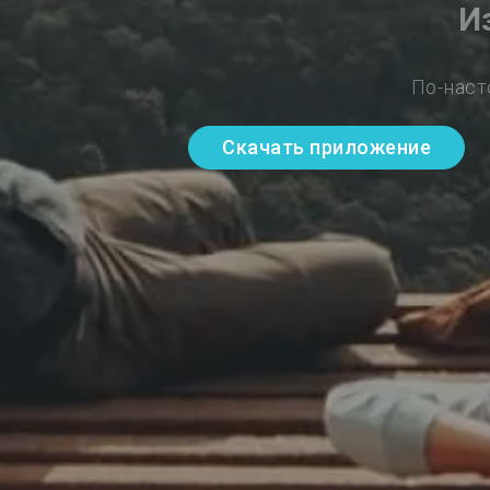
И
По-наст
Скачать приложение