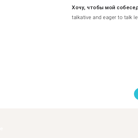
Хочу, чтобы мой собесе
talkative and eager to talk let
ее