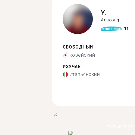
Y.
Anseong
11
format_quote
СВОБОДНЫЙ
корейский
ИЗУЧАЕТ
итальянский
Найди бол