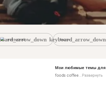
board_arrow_down
keyboard_arrow_down
испанский
Ансон
Мои любимые темы для 
foods coffee...
Развернуть