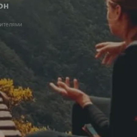
он
сителями