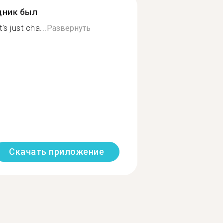
дник был
's just cha...
Развернуть
Скачать приложение