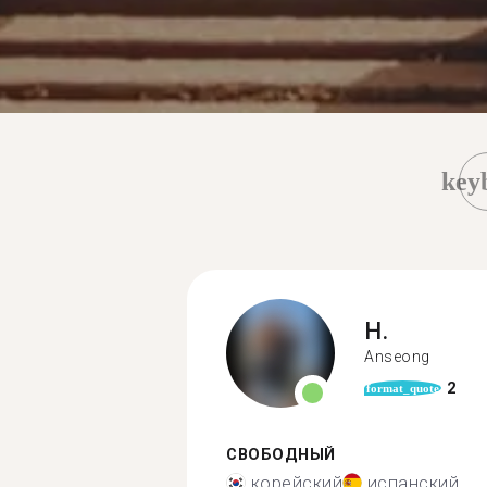
key
H.
Anseong
2
format_quote
СВОБОДНЫЙ
корейский
испанский