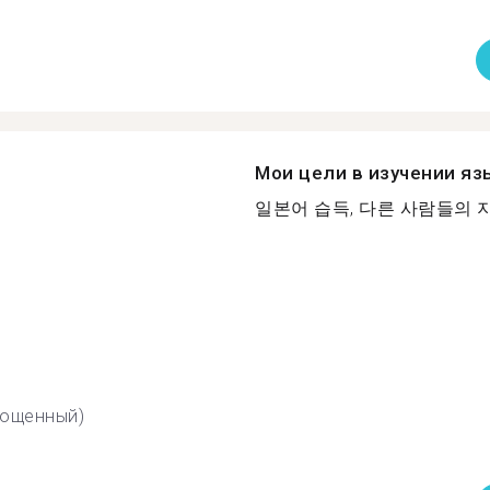
Мои цели в изучении яз
일본어 습득, 다른 사람들의 지.
рощенный)