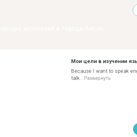
нающих испанский в городе Ансон
Мои цели в изучении яз
Because I want to speak engl
talk...
Развернуть