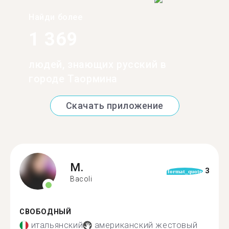
Найди более
1 369
людей, знающих русский в
городе Таормина
Скачать приложение
M.
3
format_quote
Bacoli
СВОБОДНЫЙ
итальянский
американский жестовый