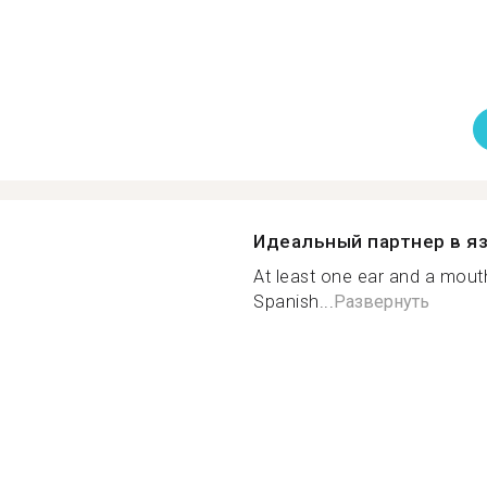
Идеальный партнер в я
At least one ear and a mouth
Spanish...
Развернуть