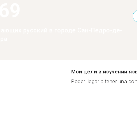
369
нающих русский в городе Сан-Педро-де-
ара
Мои цели в изучении яз
Poder llegar a tener una conv