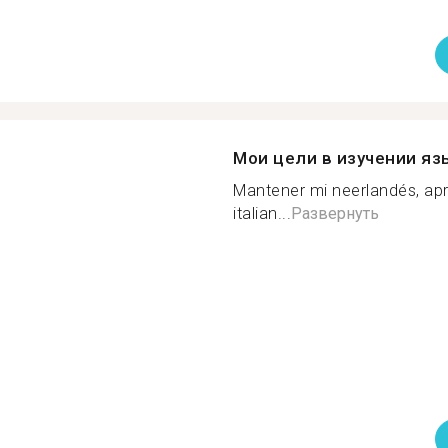
Мои цели в изучении яз
Mantener mi neerlandés, ap
italian...
Развернуть
й