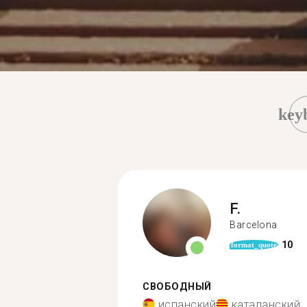
key
F.
Barcelona
10
format_quote
СВОБОДНЫЙ
испанский
каталанский