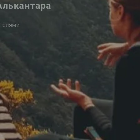
Алькантара
ителями