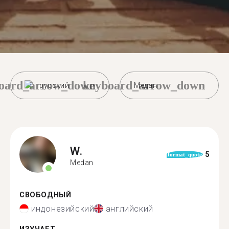
oard_arrow_down
keyboard_arrow_down
русский
Медан
W.
5
format_quote
Medan
СВОБОДНЫЙ
индонезийский
английский