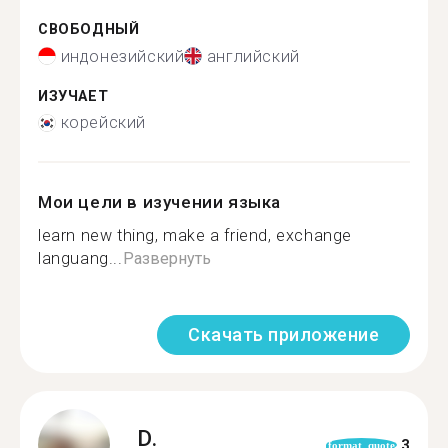
СВОБОДНЫЙ
индонезийский
английский
ИЗУЧАЕТ
корейский
Мои цели в изучении языка
learn new thing, make a friend, exchange
languang...
Развернуть
Скачать приложение
D.
3
format_quote