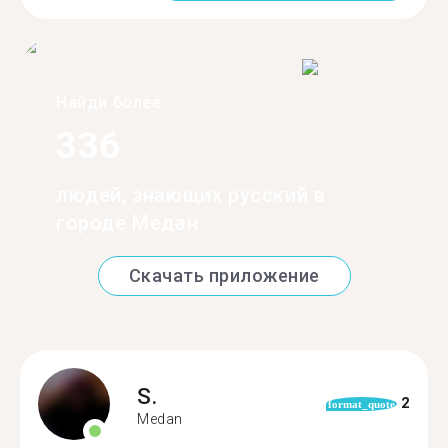
Найди более
336
людей, знающих русский в
городе Медан
Скачать приложение
S.
2
format_quote
Medan