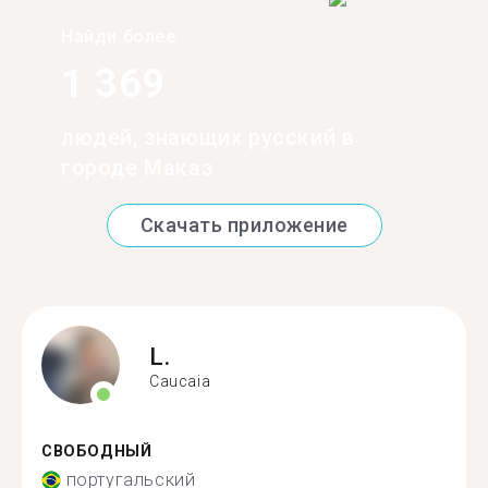
Найди более
1 369
людей, знающих русский в
городе Макаэ
Скачать приложение
L.
Caucaia
СВОБОДНЫЙ
португальский