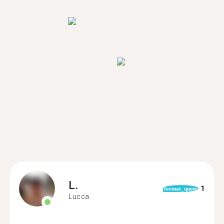
L.
1
format_quote
Lucca