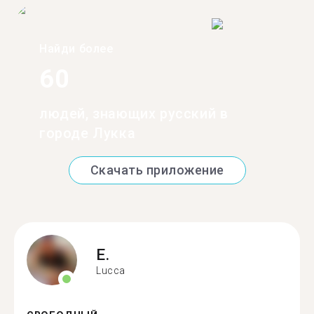
Найди более
60
людей, знающих русский в
городе Лукка
Скачать приложение
E.
Lucca