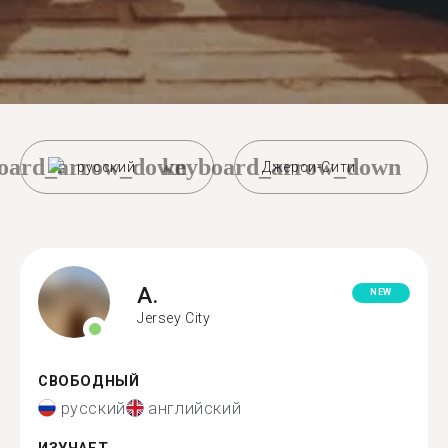
oard_arrow_down
keyboard_arrow_down
русский
Джерси-Сити
A.
NEW
Jersey City
СВОБОДНЫЙ
русский
английский