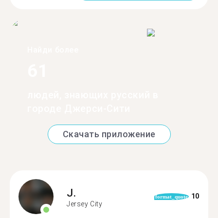
Найди более
61
людей, знающих русский в
городе Джерси-Сити
Скачать приложение
J.
10
format_quote
Jersey City