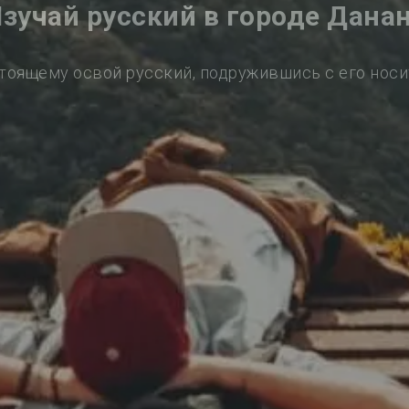
зучай русский в городе Дана
тоящему освой русский, подружившись с его нос