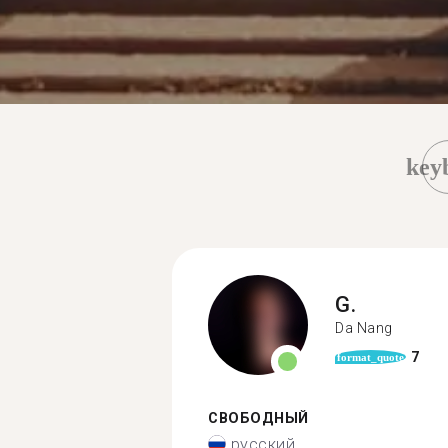
key
G.
Da Nang
7
format_quote
СВОБОДНЫЙ
русский