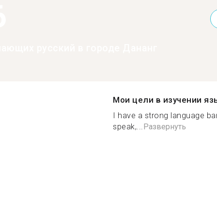
6
нающих русский в городе Дананг
Мои цели в изучении яз
I have a strong language bar
speak,...
Развернуть