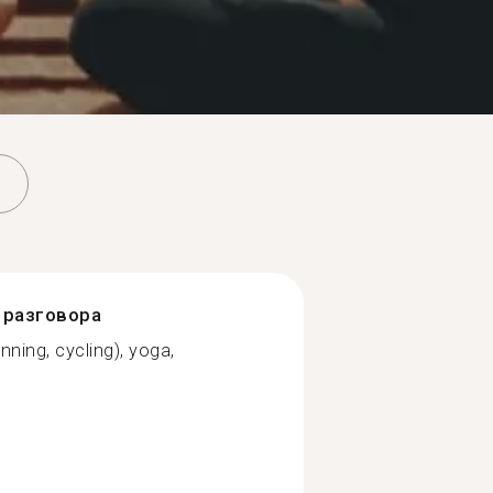
разговора
unning, cycling), yoga,