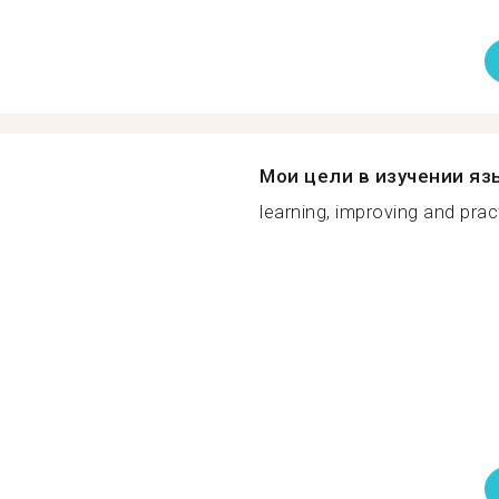
Мои цели в изучении яз
learning, improving and pract