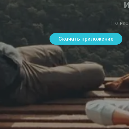
И
По-нас
Скачать приложение