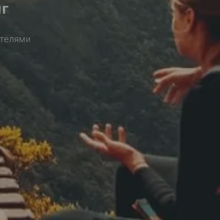
нг
ителями