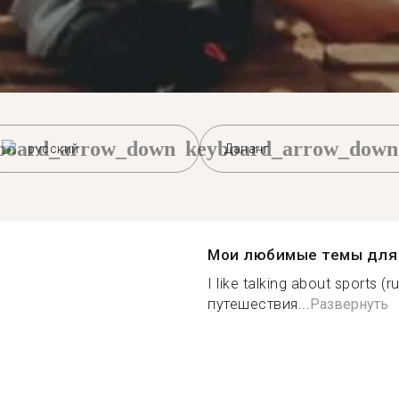
board_arrow_down
keyboard_arrow_down
русский
Дананг
Мои любимые темы для 
I like talking about sports (r
путешествия...
Развернуть