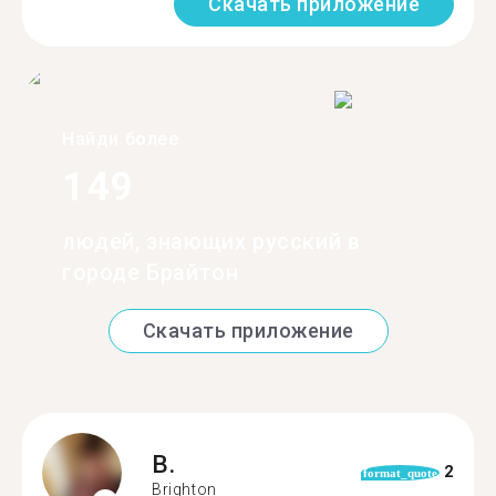
Скачать приложение
Найди более
149
людей, знающих русский в
городе Брайтон
Скачать приложение
B.
2
format_quote
Brighton