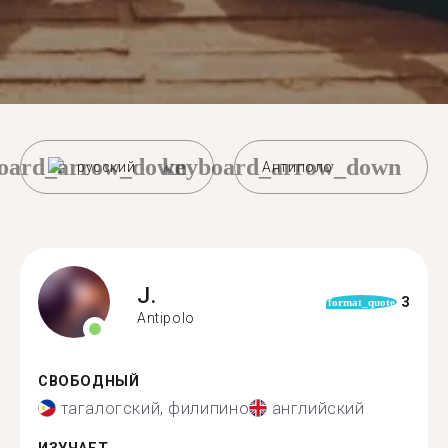
oard_arrow_down
keyboard_arrow_down
русский
Антиполо
J.
3
format_quote
Antipolo
СВОБОДНЫЙ
тагалогский, филипино
английский