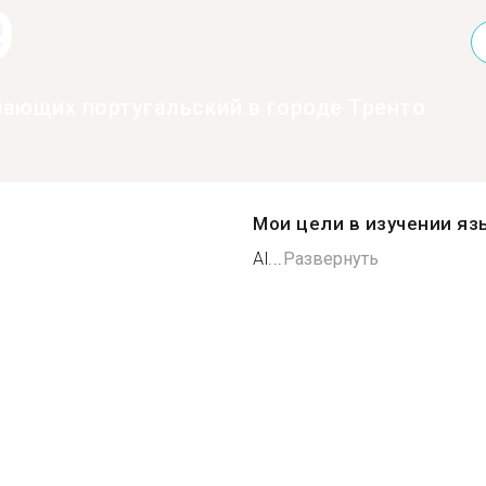
9
нающих португальский в городе Тренто
Мои цели в изучении яз
Al...
Развернуть