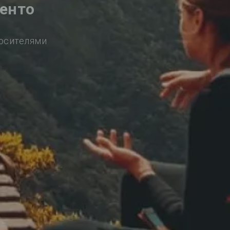
ренто
носителями