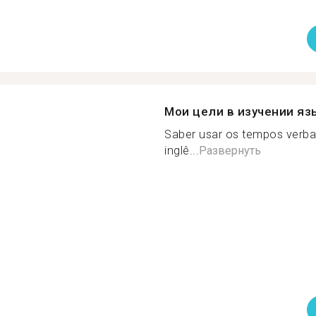
Мои цели в изучении яз
Saber usar os tempos verbai
inglê...
Развернуть