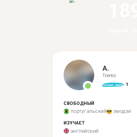
18
людей, з
A.
Trento
1
format_quote
СВОБОДНЫЙ
португальский
эмодзи
ИЗУЧАЕТ
английский