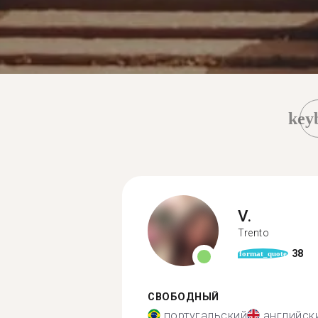
key
V.
Trento
38
format_quote
СВОБОДНЫЙ
португальский
английск