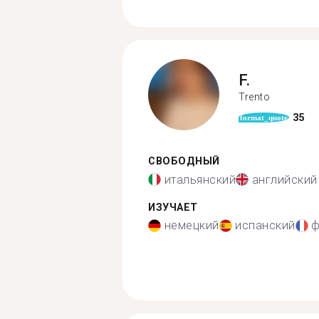
F.
Trento
35
format_quote
СВОБОДНЫЙ
итальянский
английский
ИЗУЧАЕТ
немецкий
испанский
ф