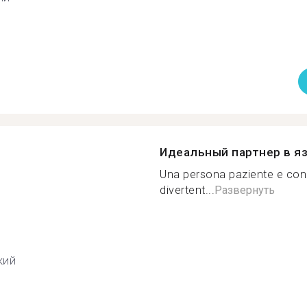
Идеальный партнер в я
Una persona paziente e con 
divertent...
Развернуть
кий