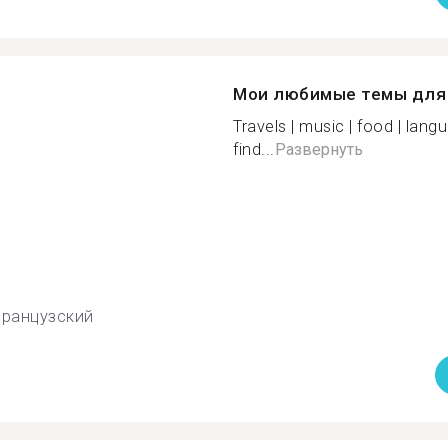
Мои любимые темы для 
Travels | music | food | lang
find...
Развернуть
ранцузский