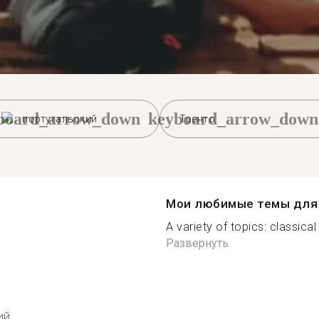
board_arrow_down
keyboard_arrow_down
португальский
Тренто
Мои любимые темы для 
A variety of topics: classica
Развернуть
ий