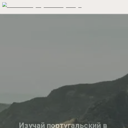
Изучай португальский в 