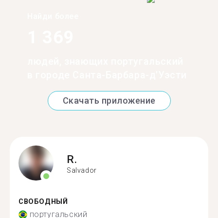
Найди более
1 369
людей, знающих португальский
в городе Санта-Барбара-д'Уэсти
Скачать приложение
R.
Salvador
СВОБОДНЫЙ
португальский