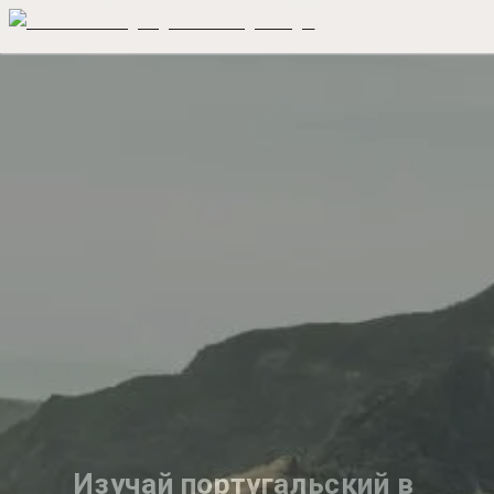
Изучай португальский в 