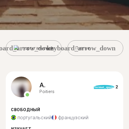
oard_arrow_down
keyboard_arrow_down
португальский
Пуатье
A.
2
format_quote
Poitiers
СВОБОДНЫЙ
португальский
французский