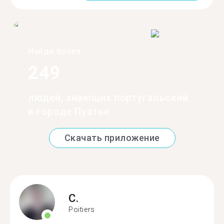
Найди более
249
людей, знающих португальский
в городе Пуатье
Скачать приложение
C.
Poitiers