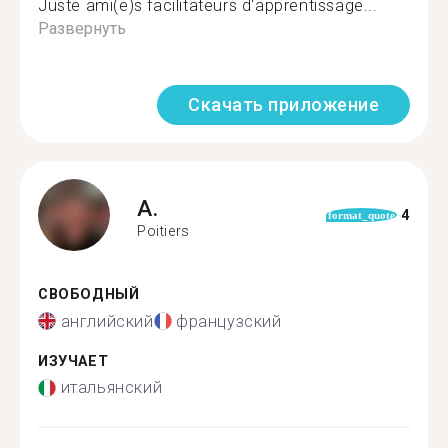
Juste ami(e)s facilitateurs d'apprentissage...
Развернуть
Скачать приложение
A.
4
format_quote
Poitiers
СВОБОДНЫЙ
английский
французский
ИЗУЧАЕТ
итальянский