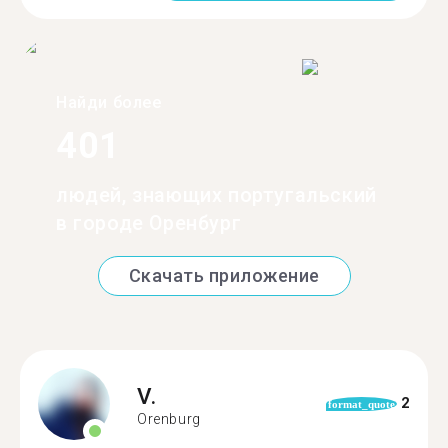
Найди более
401
людей, знающих португальский
в городе Оренбург
Скачать приложение
V.
2
format_quote
Orenburg