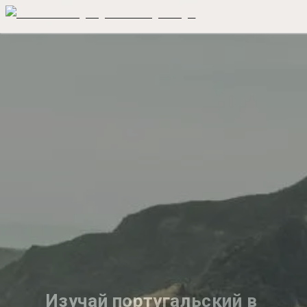
Изучай португальский в 