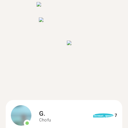
G.
7
format_quote
Chofu