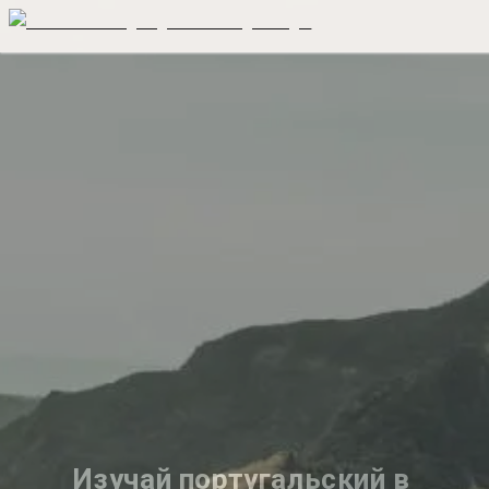
Изучай португальский в 