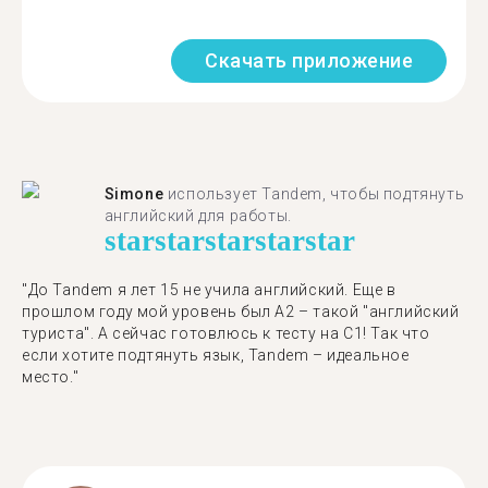
Скачать приложение
Simone
использует Tandem, чтобы подтянуть
английский для работы.
star
star
star
star
star
"До Tandem я лет 15 не учила английский. Еще в
прошлом году мой уровень был A2 – такой "английский
туриста". А сейчас готовлюсь к тесту на C1! Так что
если хотите подтянуть язык, Tandem – идеальное
место."