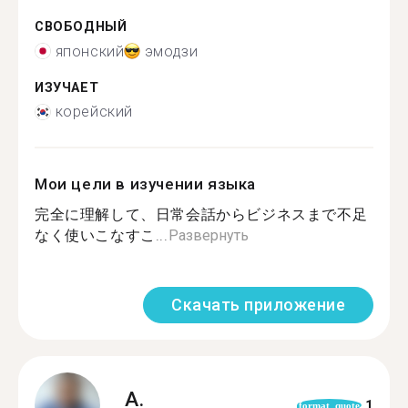
СВОБОДНЫЙ
японский
эмодзи
ИЗУЧАЕТ
корейский
Мои цели в изучении языка
完全に理解して、日常会話からビジネスまで不足
なく使いこなすこ...
Развернуть
Скачать приложение
A.
1
format_quote