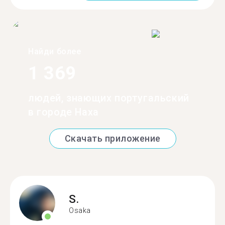
Найди более
1 369
людей, знающих португальский
в городе Наха
Скачать приложение
S.
Osaka