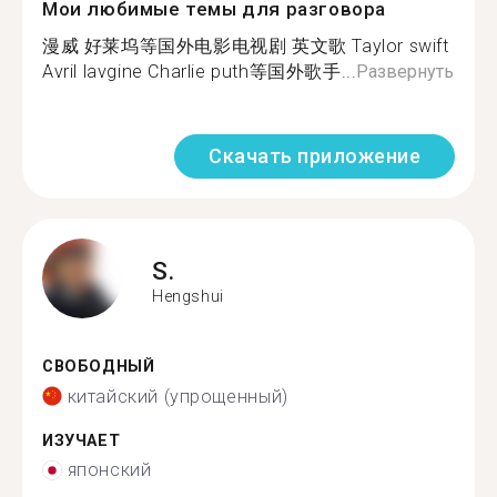
Мои любимые темы для разговора
漫威 好莱坞等国外电影电视剧 英文歌 Taylor swift
Avril lavgine Charlie puth等国外歌手...
Развернуть
Скачать приложение
S.
Hengshui
СВОБОДНЫЙ
китайский (упрощенный)
ИЗУЧАЕТ
японский