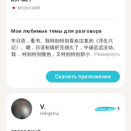
ИЗУЧАЕТ
японский
Мои любимые темы для разговора
学日语，看书。我特别特别喜欢沈复的《浮生六
记》。嗯，日语初级肝完很久了，中级迟迟没动。
我……特别特别慢热，又特别特别胆小...
Развернуть
Скачать приложение
V.
1
format_quote
Hengshui