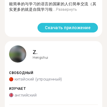
能简单的与学习的语言的国家的人们简单交流（其
实更多的就是自我学习啦...
Развернуть
Скачать приложение
Z.
Hengshui
СВОБОДНЫЙ
китайский (упрощенный)
ИЗУЧАЕТ
английский