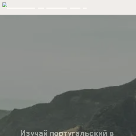
Изучай португальский в 