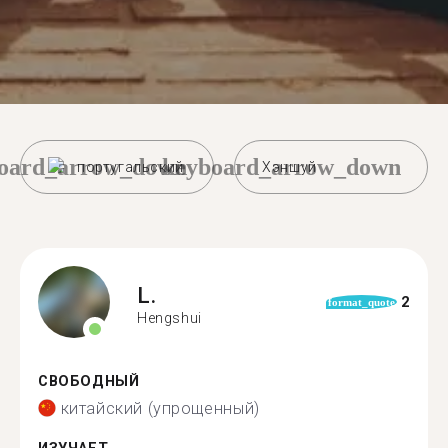
oard_arrow_down
keyboard_arrow_down
португальский
Хэншуй
L.
2
format_quote
Hengshui
СВОБОДНЫЙ
китайский (упрощенный)