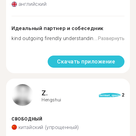
английский
Идеальный партнер и собеседник
kind outgoing firendly understandin...
Развернуть
Скачать приложение
Z.
2
format_quote
Hengshui
СВОБОДНЫЙ
китайский (упрощенный)