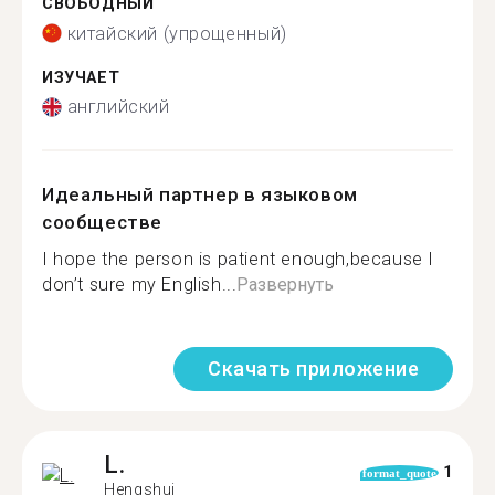
СВОБОДНЫЙ
китайский (упрощенный)
ИЗУЧАЕТ
английский
Идеальный партнер в языковом
сообществе
I hope the person is patient enough,because I
don’t sure my English...
Развернуть
Скачать приложение
L.
1
format_quote
Hengshui