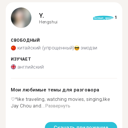
Y.
1
format_quote
Hengshui
СВОБОДНЫЙ
китайский (упрощенный)
эмодзи
ИЗУЧАЕТ
английский
Мои любимые темы для разговора
♡^like traveling, watching movies, singing,like
Jay Chou and...
Развернуть
Скачать приложение