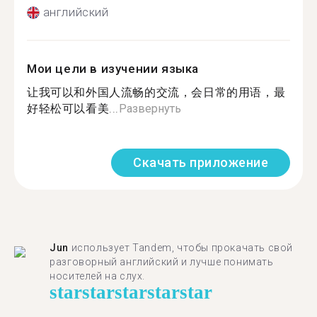
английский
Мои цели в изучении языка
让我可以和外国人流畅的交流，会日常的用语，最
好轻松可以看美...
Развернуть
Скачать приложение
Jun
использует Tandem, чтобы прокачать свой
разговорный английский и лучше понимать
носителей на слух.
star
star
star
star
star