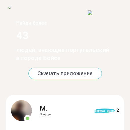
Найди более
43
людей, знающих португальский
в городе Бойсе
Скачать приложение
M.
2
format_quote
Boise