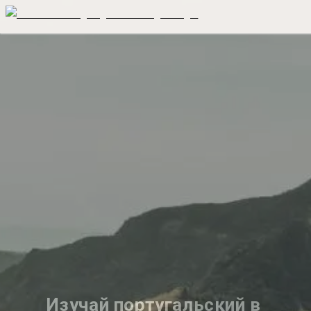
Изучай португальский в 