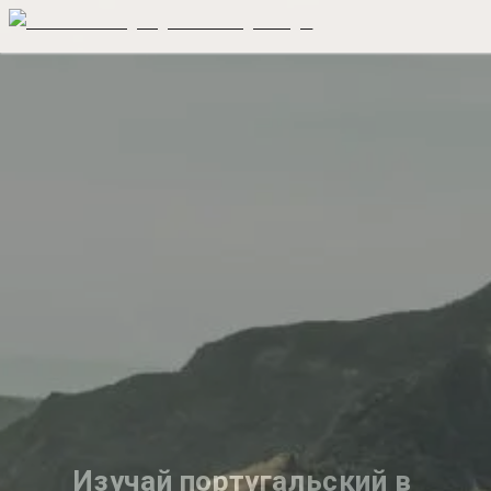
Изучай португальский в 