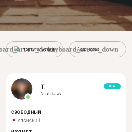
oard_arrow_down
keyboard_arrow_down
португальский
Асахикава
T.
NEW
Asahikawa
СВОБОДНЫЙ
японский