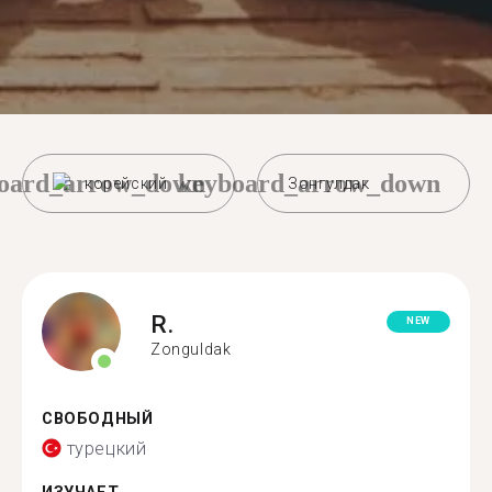
oard_arrow_down
keyboard_arrow_down
корейский
Зонгулдак
R.
NEW
Zonguldak
СВОБОДНЫЙ
турецкий