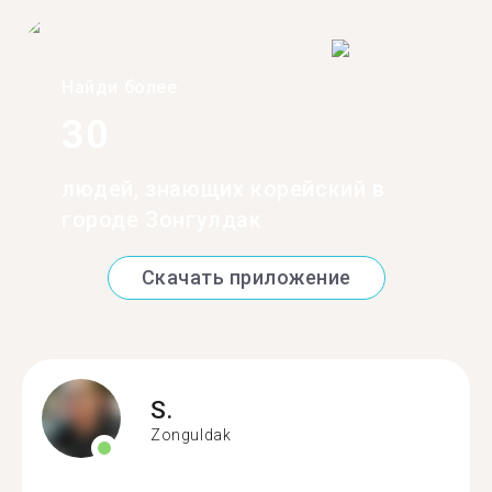
Найди более
30
людей, знающих корейский в
городе Зонгулдак
Скачать приложение
S.
Zonguldak