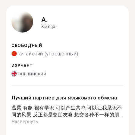
A.
Xiangxi
СВОБОДНЫЙ
китайский (упрощенный)
ИЗУЧАЕТ
английский
Лучший партнер для языкового обмена
温柔 有趣 很有学识 可以产生共鸣 可以让我见识不
同的风景 反正都是交朋友嘛 想交各种不一样的朋...
Развернуть