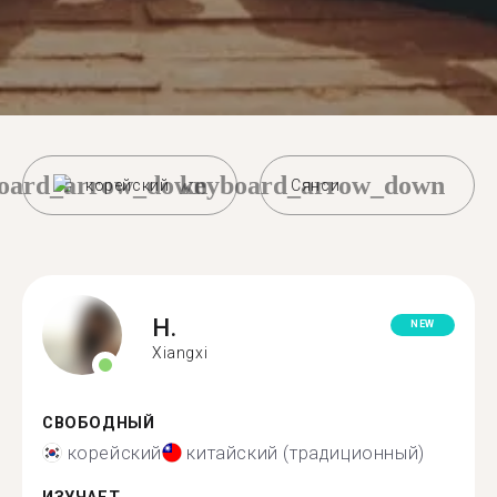
oard_arrow_down
keyboard_arrow_down
корейский
Сянси
H.
NEW
Xiangxi
СВОБОДНЫЙ
корейский
китайский (традиционный)