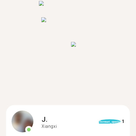
J.
1
format_quote
Xiangxi