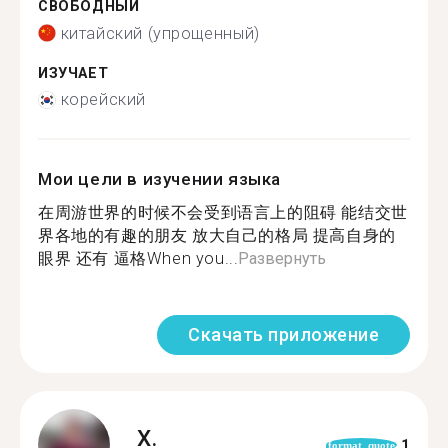
СВОБОДНЫЙ
китайский (упрощенный)
ИЗУЧАЕТ
корейский
Мои цели в изучении языка
在周游世界的时候不会受到语言上的阻碍 能结交世
界各地的有趣的朋友 放大自己的格局 提高自身的
眼界 还有 逼格When you...
Развернуть
Скачать приложение
X.
1
format_quote