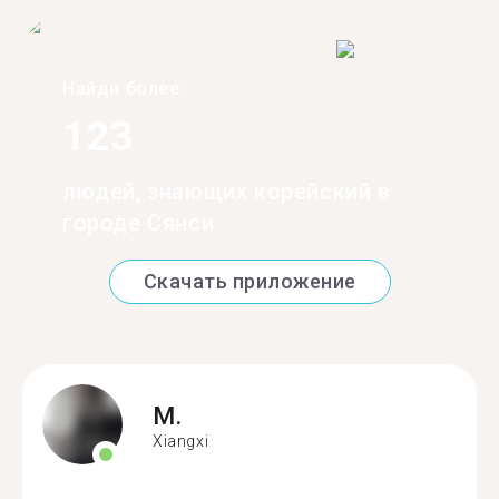
Найди более
123
людей, знающих корейский в
городе Сянси
Скачать приложение
M.
Xiangxi