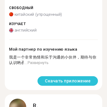
СВОБОДНЫЙ
китайский (упрощенный)
ИЗУЧАЕТ
английский
Мой партнер по изучению языка
我是一个非常热情和乐于沟通的小伙伴，期待与你
认识哟✌...
Развернуть
Скачать приложение
R.