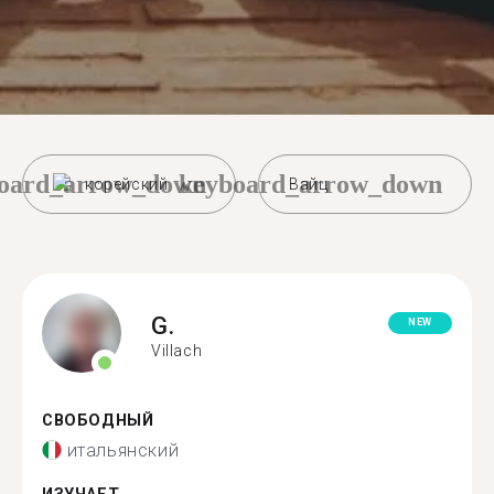
oard_arrow_down
keyboard_arrow_down
корейский
Вайц
G.
NEW
Villach
СВОБОДНЫЙ
итальянский