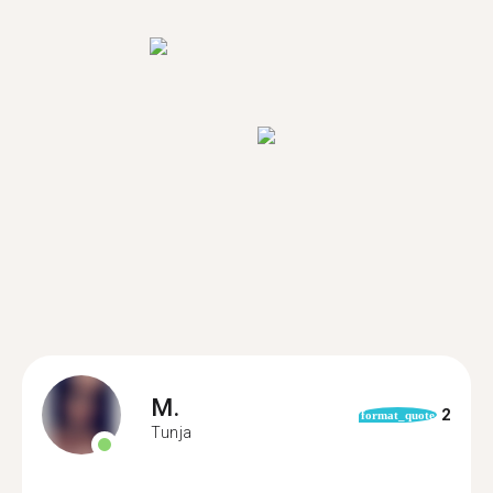
M.
2
format_quote
Tunja