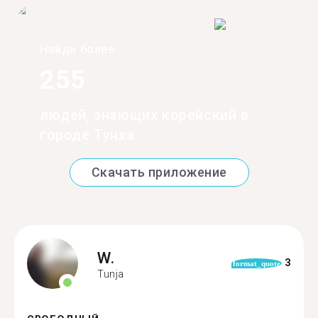
Найди более
255
людей, знающих корейский в
городе Тунха
Скачать приложение
W.
3
format_quote
Tunja