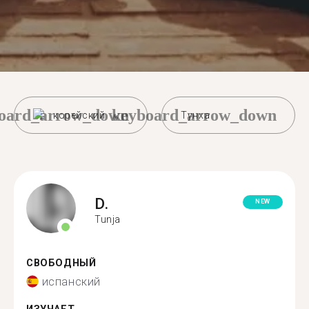
oard_arrow_down
keyboard_arrow_down
корейский
Тунха
D.
NEW
Tunja
СВОБОДНЫЙ
испанский