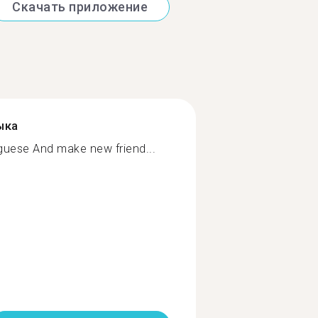
Скачать приложение
ыка
tuguese And make new friend...