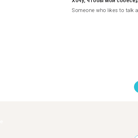
Хочу, чтобы мой собесе
Someone who likes to talk a 
ее