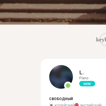
key
L.
Plano
NEW
СВОБОДНЫЙ
корейский
английский