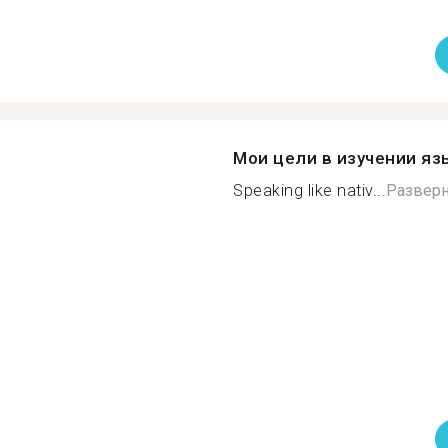
Мои цели в изучении яз
Speaking like nativ...
Разверн