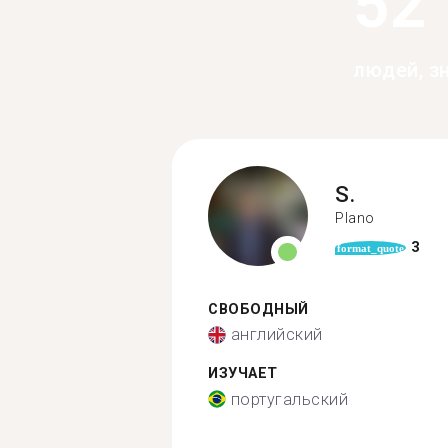
52
людей, з
S.
Plano
3
format_quote
СВОБОДНЫЙ
английский
ИЗУЧАЕТ
португальский