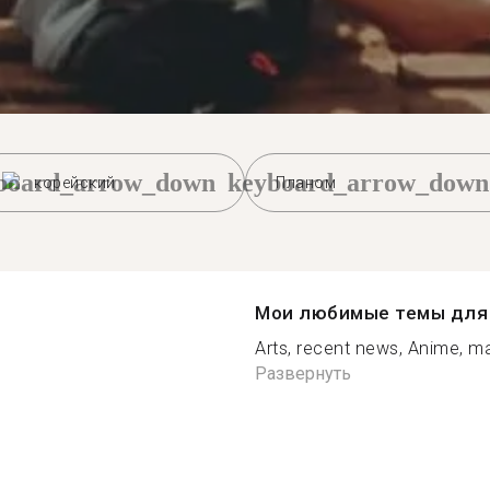
board_arrow_down
keyboard_arrow_down
корейский
Планом
Мои любимые темы для 
Arts, recent news, Anime, man
Развернуть