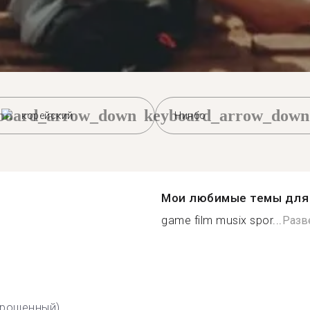
board_arrow_down
keyboard_arrow_down
корейский
Нинбо
Мои любимые темы для 
game film musix spor...
Разв
прощенный)