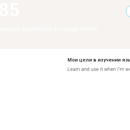
385
нающих корейский в городе Нинбо
Мои цели в изучении яз
Learn and use it when I’m wo