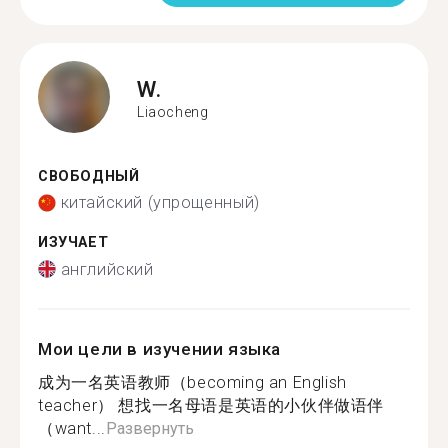
W.
Liaocheng
СВОБОДНЫЙ
китайский (упрощенный)
ИЗУЧАЕТ
английский
Мои цели в изучении языка
成为一名英语教师（becoming an English
teacher） 想找一名母语是英语的小伙伴做语伴
（want...
Развернуть