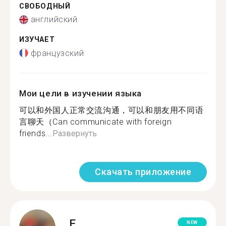
СВОБОДНЫЙ
английский
ИЗУЧАЕТ
французский
Мои цели в изучении языка
可以和外国人正常交流沟通，可以和朋友用不同语
言聊天（Can communicate with foreign
friends...
Развернуть
Скачать приложение
E.
NEW