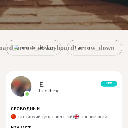
oard_arrow_down
keyboard_arrow_down
корейский
Ляочэн
E.
NEW
Liaocheng
СВОБОДНЫЙ
китайский (упрощенный)
английский