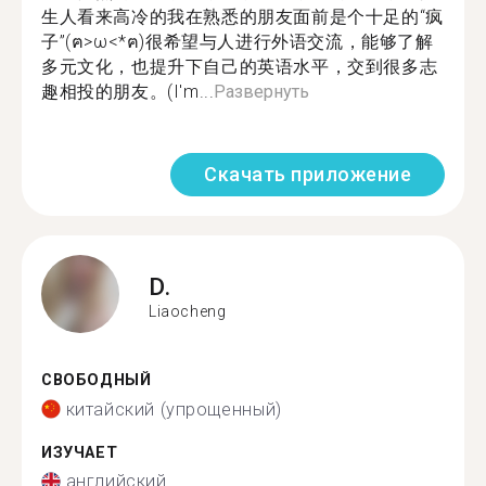
生人看来高冷的我在熟悉的朋友面前是个十足的“疯
子”(ฅ>ω<*ฅ)很希望与人进行外语交流，能够了解
多元文化，也提升下自己的英语水平，交到很多志
趣相投的朋友。(I'm...
Развернуть
Скачать приложение
D.
Liaocheng
СВОБОДНЫЙ
китайский (упрощенный)
ИЗУЧАЕТ
английский