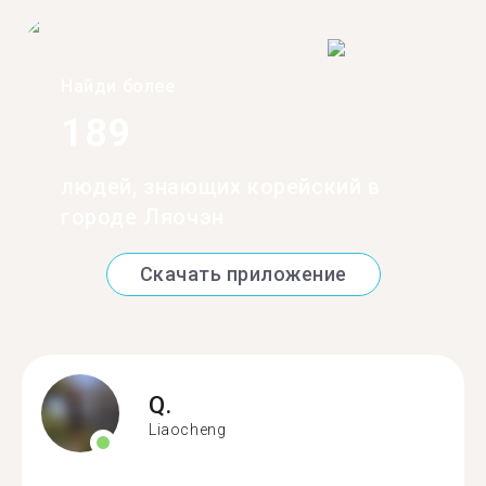
Найди более
189
людей, знающих корейский в
городе Ляочэн
Скачать приложение
Q.
Liaocheng