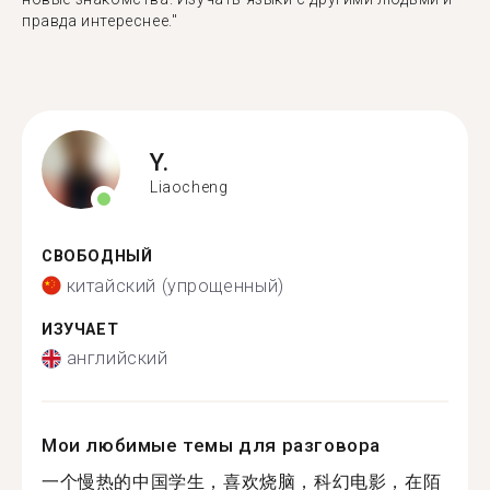
правда интереснее."
Y.
Liaocheng
СВОБОДНЫЙ
китайский (упрощенный)
ИЗУЧАЕТ
английский
Мои любимые темы для разговора
一个慢热的中国学生，喜欢烧脑，科幻电影，在陌