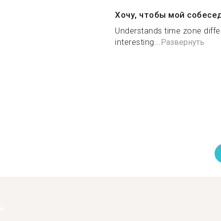
Хочу, чтобы мой собесе
Understands time zone diff
interesting...
Развернуть
ее