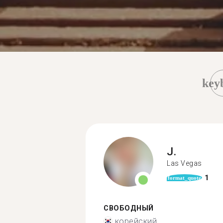
key
J.
Las Vegas
1
format_quote
СВОБОДНЫЙ
корейский