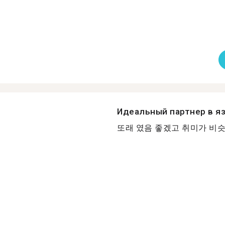
Идеальный партнер в я
또래 였음 좋겠고 취미가 비슷했