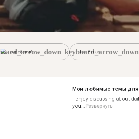
board_arrow_down
keyboard_arrow_down
корейский
Лас-Вегас
Мои любимые темы для 
I enjoy discussing about dail
you...
Развернуть