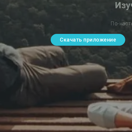
Изу
По-наст
Скачать приложение