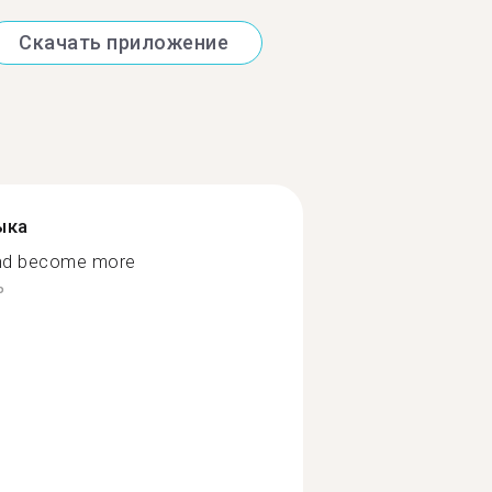
Скачать приложение
ыка
and become more
ь