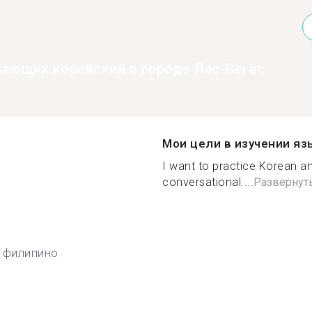
нающих корейский в городе Лас-Вегас
Мои цели в изучении яз
I want to practice Korean 
conversational....
Развернут
, филипино