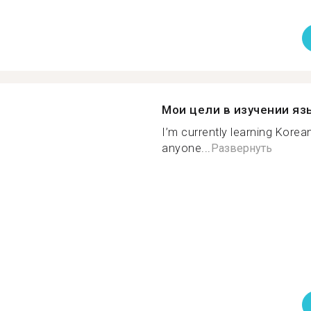
Мои цели в изучении яз
I’m currently learning Korean 
anyone...
Развернуть