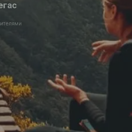
егас
сителями