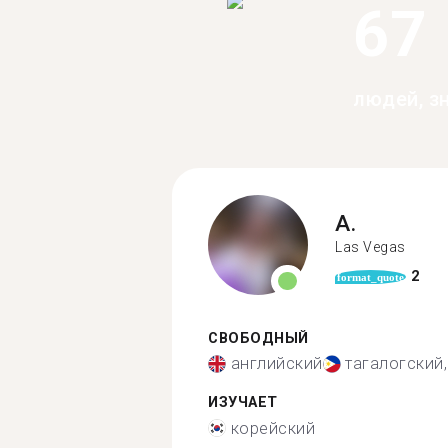
67
людей, з
A.
Las Vegas
2
format_quote
СВОБОДНЫЙ
английский
тагалогский
ИЗУЧАЕТ
корейский