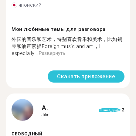
японский
Мои любимые темы для разговора
外国的音乐和艺术，特别喜欢音乐和美术，比如钢
琴和油画素描Foreign music and art ，I
especially...
Развернуть
Скачать приложение
A.
2
format_quote
Jilin
СВОБОДНЫЙ