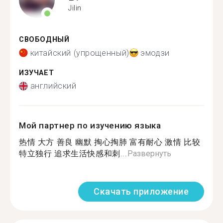
Jilin
СВОБОДНЫЙ
китайский (упрощенный)
эмодзи
ИЗУЧАЕТ
английский
Мой партнер по изучению языка
热情 大方 善良 幽默 掏心掏肺 富有耐心 激情 比较
特立独行 追求生活快感和刺...
Развернуть
Скачать приложение