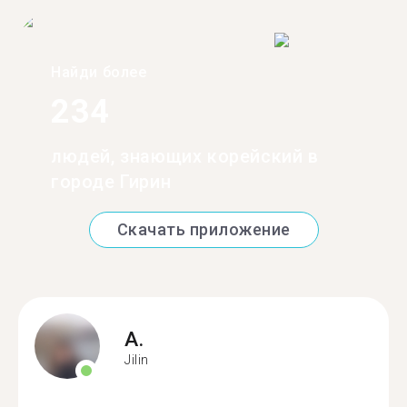
Найди более
234
людей, знающих корейский в
городе Гирин
Скачать приложение
A.
Jilin