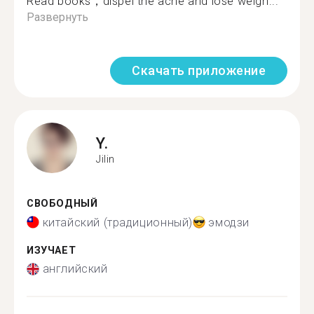
Read books，dispel the acne and lose weigh...
Развернуть
Скачать приложение
Y.
Jilin
СВОБОДНЫЙ
китайский (традиционный)
эмодзи
ИЗУЧАЕТ
английский