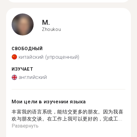
M.
Zhoukou
СВОБОДНЫЙ
китайский (упрощенный)
ИЗУЧАЕТ
английский
Мои цели в изучении языка
丰富我的语言系统，能结交更多的朋友。因为我喜
欢与朋友交谈。在工作上我可以更好的，完成工...
Развернуть