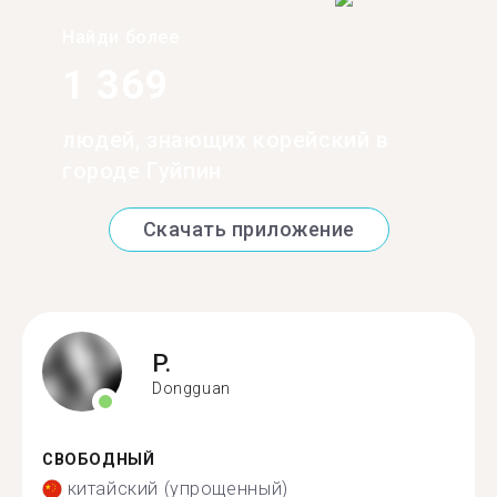
Найди более
1 369
людей, знающих корейский в
городе Гуйпин
Скачать приложение
P.
Dongguan
СВОБОДНЫЙ
китайский (упрощенный)