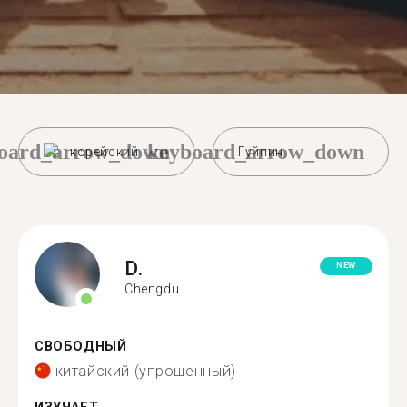
oard_arrow_down
keyboard_arrow_down
корейский
Гуйпин
D.
NEW
Chengdu
СВОБОДНЫЙ
китайский (упрощенный)