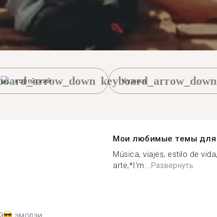
board_arrow_down
keyboard_arrow_down
корейский
Куэнка
Мои любимые темы для 
Música, viajes, estilo de vida,
arte,*I'm...
Развернуть
й
эмодзи