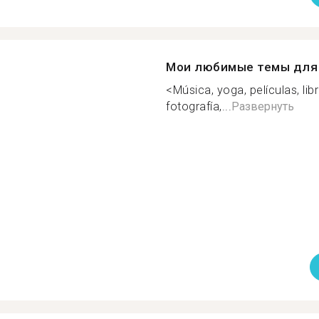
Мои любимые темы для 
<Música, yoga, películas, lib
fotografía,...
Развернуть