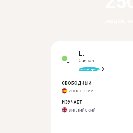
25
людей, з
L.
Cuenca
3
format_quote
СВОБОДНЫЙ
испанский
ИЗУЧАЕТ
английский