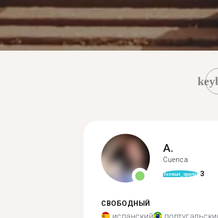
key
A.
Cuenca
3
format_quote
СВОБОДНЫЙ
испанский
португальски