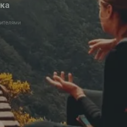
нка
сителями