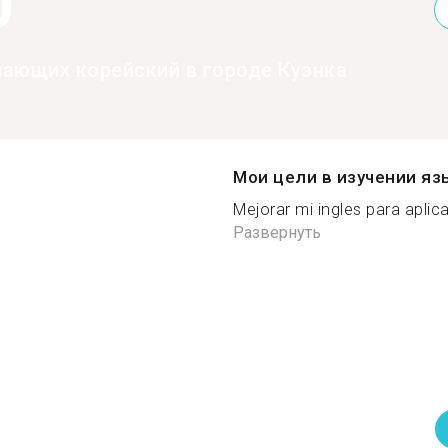
0
нающих корейский в городе Куэнка
Мои цели в изучении яз
Mejorar mi ingles para aplica
Развернуть