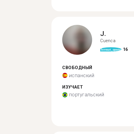
J.
Cuenca
16
format_quote
СВОБОДНЫЙ
испанский
ИЗУЧАЕТ
португальский