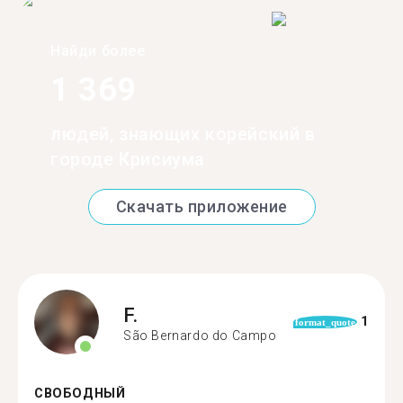
Найди более
1 369
людей, знающих корейский в
городе Крисиума
Скачать приложение
F.
1
format_quote
São Bernardo do Campo
СВОБОДНЫЙ