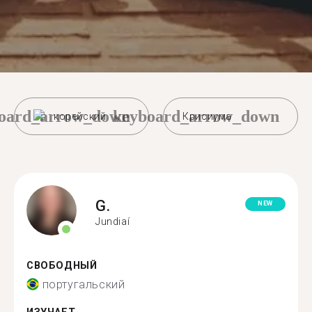
oard_arrow_down
keyboard_arrow_down
корейский
Крисиума
G.
NEW
Jundiaí
СВОБОДНЫЙ
португальский