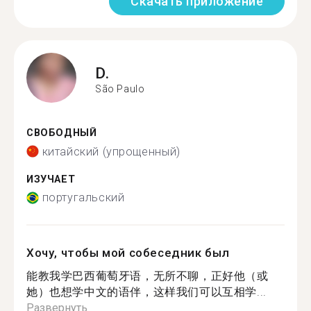
Скачать приложение
D.
São Paulo
СВОБОДНЫЙ
китайский (упрощенный)
ИЗУЧАЕТ
португальский
Хочу, чтобы мой собеседник был
能教我学巴西葡萄牙语，无所不聊，正好他（或
她）也想学中文的语伴，这样我们可以互相学...
Развернуть