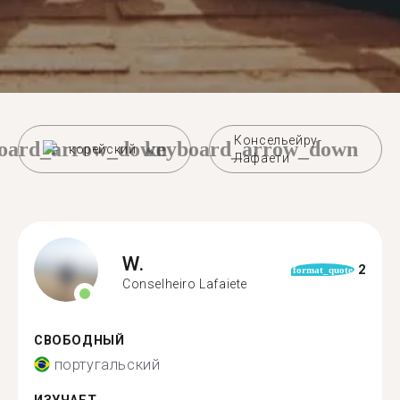
Консельейру-
oard_arrow_down
keyboard_arrow_down
корейский
Лафаети
W.
2
format_quote
Conselheiro Lafaiete
СВОБОДНЫЙ
португальский