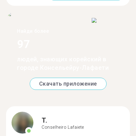
Найди более
97
людей, знающих корейский в
городе Консельейру-Лафаети
Скачать приложение
T.
Conselheiro Lafaiete