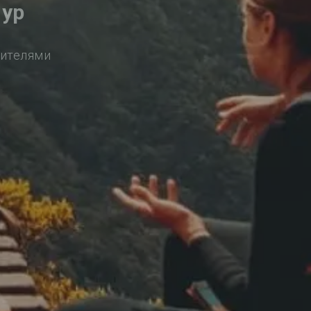
пур
сителями