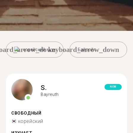
oard_arrow_down
keyboard_arrow_down
корейский
Байройт
S.
NEW
Bayreuth
СВОБОДНЫЙ
корейский