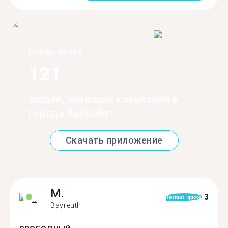
Найди более
121
людей, знающих корейский в
городе Байройт
Скачать приложение
M.
3
format_quote
Bayreuth