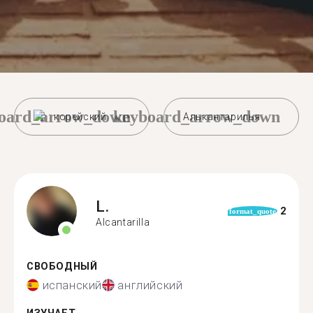
oard_arrow_down
keyboard_arrow_down
корейский
Алькантарилья
L.
2
format_quote
Alcantarilla
СВОБОДНЫЙ
испанский
английский