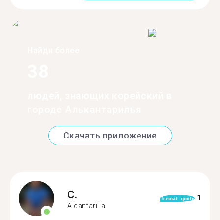
Найди более
38
людей, знающих корейский в
городе Алькантарилья
Скачать приложение
C.
1
format_quote
Alcantarilla