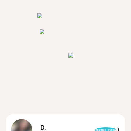
D.
1
format_quote