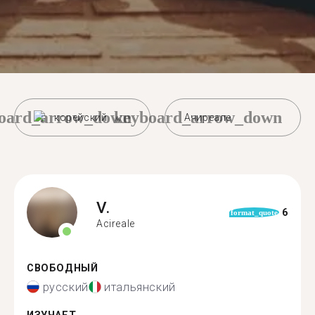
oard_arrow_down
keyboard_arrow_down
корейский
Ачиреале
V.
6
format_quote
Acireale
СВОБОДНЫЙ
русский
итальянский