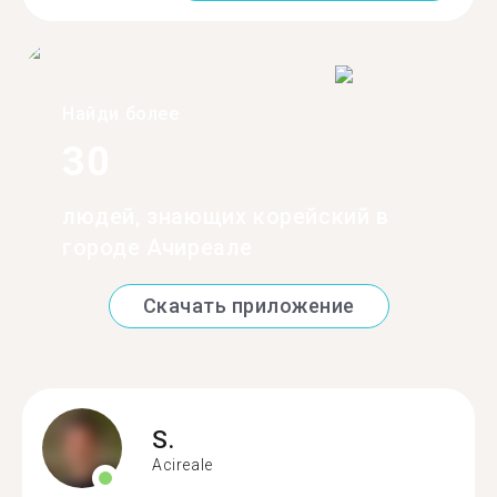
Найди более
30
людей, знающих корейский в
городе Ачиреале
Скачать приложение
S.
Acireale