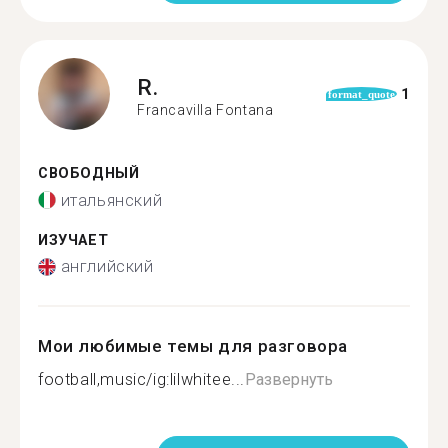
R.
1
format_quote
Francavilla Fontana
СВОБОДНЫЙ
итальянский
ИЗУЧАЕТ
английский
Мои любимые темы для разговора
football,music/ig:lilwhitee...
Развернуть