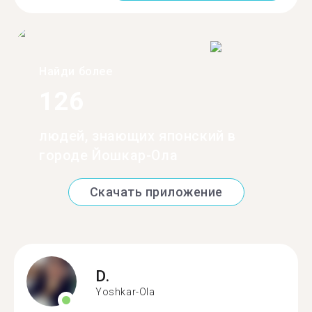
Найди более
126
людей, знающих японский в
городе Йошкар-Ола
Скачать приложение
D.
Yoshkar-Ola