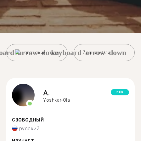
oard_arrow_down
keyboard_arrow_down
японский
Йошкар-Ола
A.
NEW
Yoshkar-Ola
СВОБОДНЫЙ
русский