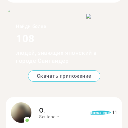
Найди более
108
людей, знающих японский в
городе Сантандер
Скачать приложение
O.
11
format_quote
Santander