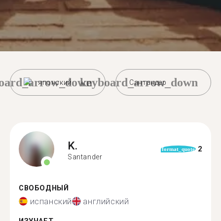
oard_arrow_down
keyboard_arrow_down
японский
Сантандер
K.
2
format_quote
Santander
СВОБОДНЫЙ
испанский
английский