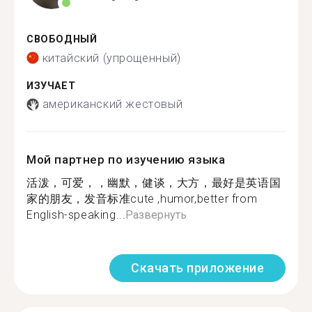
СВОБОДНЫЙ
китайский (упрощенный)
ИЗУЧАЕТ
американский жестовый
Мой партнер по изучению языка
活泼，可爱，，幽默，健谈，大方，最好是英语国
家的朋友，发音标准cute ,humor,better from
English-speaking...
Развернуть
Скачать приложение