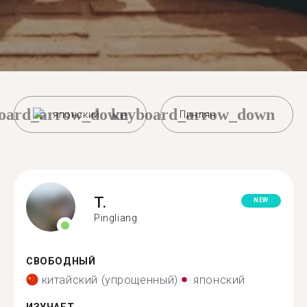
oard_arrow_down
keyboard_arrow_down
японский
Пинлян
T.
NEW
Pingliang
СВОБОДНЫЙ
китайский (упрощенный)
японский