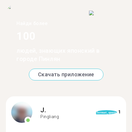
Найди более
100
людей, знающих японский в
городе Пинлян
Скачать приложение
J.
1
format_quote
Pingliang