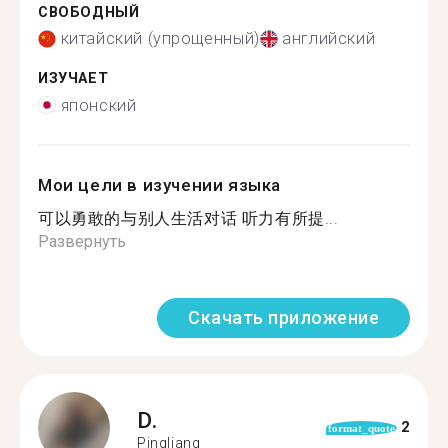
СВОБОДНЫЙ
китайский (упрощенный)
английский
ИЗУЧАЕТ
японский
Мои цели в изучении языка
可以勇敢的与别人生活对话 听力有所提...
Развернуть
Скачать приложение
D.
2
format_quote
Pingliang